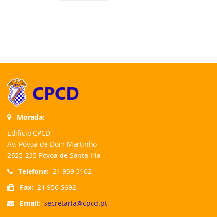
Morada:
Edifício CPCD
Av. Póvoa de Dom Martinho
2625-235 Póvoa de Santa Iria
Telefone:
21 959 5162
Fax:
21 956 5692
Email:
secretaria@cpcd.pt