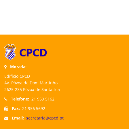
Morada:
Edifício CPCD
Av. Póvoa de Dom Martinho
2625-235 Póvoa de Santa Iria
Telefone:
21 959 5162
Fax:
21 956 5692
Email:
secretaria@cpcd.pt