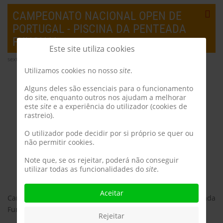
CAMPEONATO NACIONAL OPEN DE
PORTUGAL - PISCINA DA PENTEADA
FUNCHAL
Este site utiliza cookies
sexta-feira, 28 abril 2023 15:17
Utilizamos cookies no nosso
site
.
Alguns deles são essenciais para o funcionamento
do site, enquanto outros nos ajudam a melhorar
este
site
e a experiência do utilizador (cookies de
rastreio).
O utilizador pode decidir por si próprio se quer ou
não permitir cookies.
Note que, se os rejeitar, poderá não conseguir
utilizar todas as funcionalidades do
site
.
Aceitar
Campeonato Nacional Open de Portugal - Piscina da Penteada
Funchal
Rejeitar