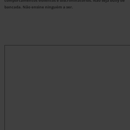
comportamentos violentos e discriminatórios. Não seja bully de
bancada. Não ensine ninguém a ser.