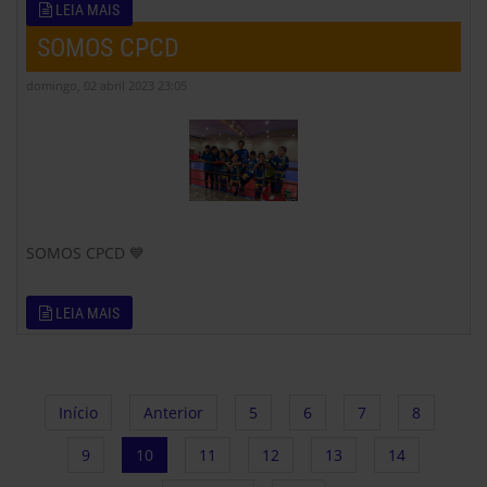
LEIA MAIS
SOMOS CPCD
domingo, 02 abril 2023 23:05
SOMOS CPCD 💙
LEIA MAIS
Início
Anterior
5
6
7
8
9
10
11
12
13
14