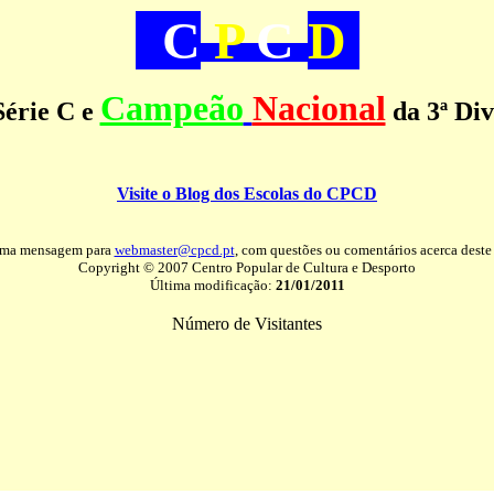
C
P
C
D
Campeão
Nacional
érie C e
da 3ª Div
Visite o Blog dos Escolas do CPCD
uma mensagem para
webmaster@cpcd.pt
, com questões ou comentários acerca deste 
Copyright © 2007 Centro Popular de Cultura e Desporto
Última modificação:
21/01/2011
Número de Visitantes