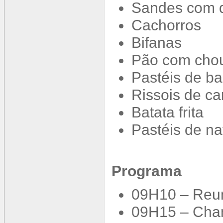
Sandes com q
Cachorros
Bifanas
Pão com chou
Pastéis de b
Rissois de c
Batata frita
Pastéis de na
Programa
09H10 – Reuni
09H15 – Cha