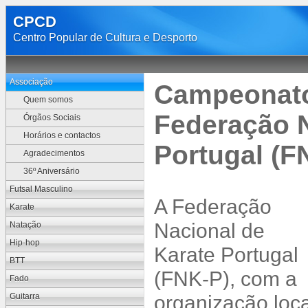
CPCD
Centro Popular de Cultura e Desporto
Associação
Campeonato
Quem somos
Federação N
Órgãos Sociais
Horários e contactos
Portugal (F
Agradecimentos
36º Aniversário
Futsal Masculino
A Federação
Karate
Nacional de
Natação
Hip-hop
Karate Portugal
BTT
(FNK-P), com a
Fado
organização loca
Guitarra