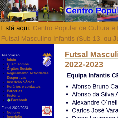
Centro Popul
Está aqui:
Centro Popular de Cultura e
Futsal Masculino Infantis (Sub-13, ou J
Futsal Masculi
Associação
Início
2022-2023
Quem somos
Órgãos Sociais
Regulamento Actividades
Equipa Infantis 
Desportivas
Inscrição Sócios
Afonso Bruno C
Horários e contactos
Parcerias
Afonso da Silva 
História
Facebook
Alexandre O´neil 
Futsal 2022/2023
Carlos José Vara
Notícias
Inscrição