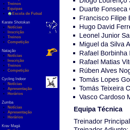
Diogo Lourenço 
Treinos
Duarte Fonseca
Equipas
Escola de Futsal
Francisco Filipe
Karate Shotokan
Hugo David Ferr
Notícias
Inscrição
Leonel Junior S
Treinos
Competição
Miguel da Silva 
Natação
Rafael Borbinha 
Notícias
Rafael Matias Vit
Inscrição
Treinos
Rúben Alves Nog
Competição
Tomás Lopes Go
Cycling Indoor
Notícias
Tomás Teixeira 
Apresentação
Horários
Vasco Cardoso M
Zumba
Notícias
Equipa Técnica
Apresentação
Horários
Treinador Principal
Krav Magá
Treinador Adjunto: