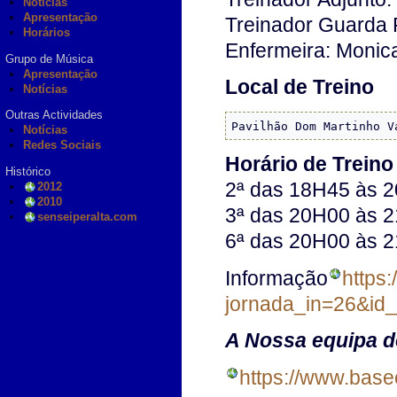
Notícias
Apresentação
Treinador Guarda
Horários
Enfermeira: Monic
Grupo de Música
Apresentação
Local de Treino
Notícias
Outras Actividades
Pavilhão Dom Martinho V
Notícias
Redes Sociais
Horário de Treino
Histórico
2ª das 18H45 às 
2012
2010
3ª das 20H00 às 
senseiperalta.com
6ª das 20H00 às 
Informação
https
jornada_in=26&id
A Nossa equipa de
https://www.base