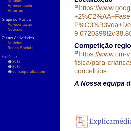
Notícias
Apresentação
https://www.goo
Horários
+2%C2%AA+Fase
Grupo de Música
P%C3%B3voa+De+S
Apresentação
Notícias
9.0720399!2d38.8
Outras Actividades
Notícias
Competição region
Redes Sociais
https://www.cm-vf
Histórico
fisica/para-crianc
2012
2010
concelhios
senseiperalta.com
A Nossa equipa de