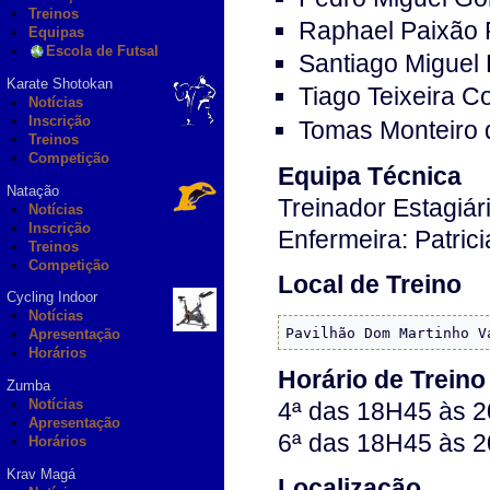
Treinos
Raphael Paixão P
Equipas
Escola de Futsal
Santiago Miguel 
Karate Shotokan
Tiago Teixeira 
Notícias
Inscrição
Tomas Monteiro d
Treinos
Competição
Equipa Técnica
Natação
Treinador Estagiá
Notícias
Inscrição
Enfermeira: Patrici
Treinos
Competição
Local de Treino
Cycling Indoor
Notícias
Pavilhão Dom Martinho V
Apresentação
Horários
Horário de Treino
Zumba
Notícias
4ª das 18H45 às 
Apresentação
6ª das 18H45 às 
Horários
Krav Magá
Localização