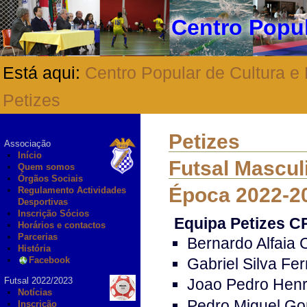
Centro Popul
Está aqui:
Centro Popular de Cultura e
Petizes
Petizes
Associação
Início
Futsal Mascul
Quem somos
Órgãos Sociais
Época 2022-2
Regulamento Actividades
Desportivas
Inscrição Sócios
Equipa Petizes 
Horários e contactos
Parcerias
Bernardo Alfaia
História
Facebook
Gabriel Silva Fe
Futsal 2022/2023
Joao Pedro Henr
Notícias
Pedro Miguel Go
Inscrição