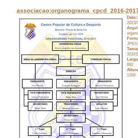
associacao:organograma_cpcd_2016-2017
Data::
2023/
Arqui
organ
Forma
JPEG
Taman
301K
Largu
892
Altura
1268