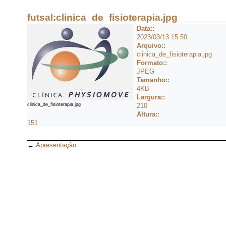
futsal:clinica_de_fisioterapia.jpg
Data::
2023/03/13 15:50
Arquivo::
clinica_de_fisioterapia.jpg
Formato::
JPEG
Tamanho::
4KB
Largura::
clinica_de_fisioterapia.jpg
210
Altura::
151
←
Apresentação