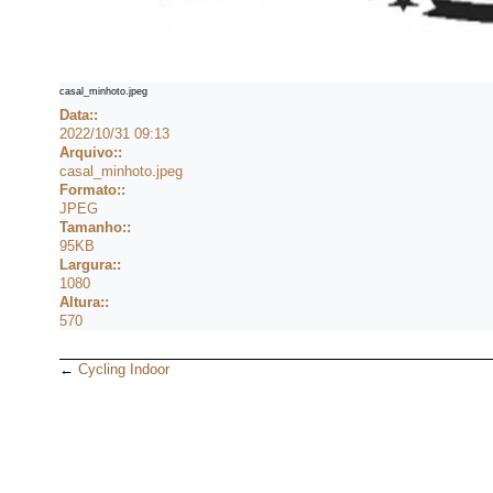
casal_minhoto.jpeg
Data::
2022/10/31 09:13
Arquivo::
casal_minhoto.jpeg
Formato::
JPEG
Tamanho::
95KB
Largura::
1080
Altura::
570
←
Cycling Indoor