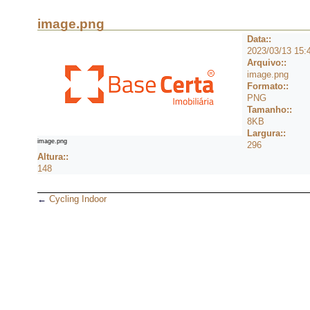
image.png
Data::
2023/03/13 15:
Arquivo::
image.png
Formato::
PNG
Tamanho::
8KB
Largura::
image.png
296
Altura::
148
←
Cycling Indoor