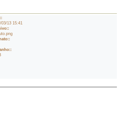
::
/03/13 15:41
ivo::
uto.png
ato::
anho::
B