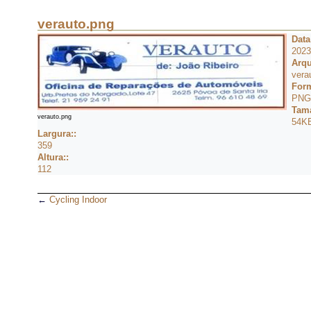
verauto.png
Data
2023
Arqu
vera
Form
PNG
Tam
verauto.png
54K
Largura::
359
Altura::
112
←
Cycling Indoor