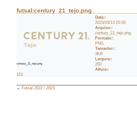
futsal:century_21_tejo.png
Data::
2023/03/13 15:50
Arquivo::
century_21_tejo.png
Formato::
PNG
Tamanho::
3KB
Largura::
250
century_21_tejo.png
Altura::
152
←
Futsal 2022 / 2023