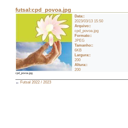
futsal:cpd_povoa.jpg
Data::
2023/03/13 15:50
Arquivo::
cpd_povoa.jpg
Formato::
JPEG
Tamanho::
6KB
Largura::
200
Altura::
200
cpd_povoa.jpg
←
Futsal 2022 / 2023