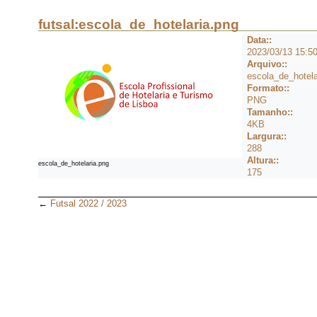
futsal:escola_de_hotelaria.png
Data::
2023/03/13 15:5
Arquivo::
escola_de_hotela
Formato::
PNG
Tamanho::
4KB
Largura::
288
Altura::
escola_de_hotelaria.png
175
←
Futsal 2022 / 2023