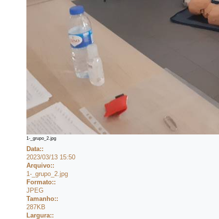
1-_grupo_2.jpg
Data::
2023/03/13 15:50
Arquivo::
1-_grupo_2.jpg
Formato::
JPEG
Tamanho::
287KB
Largura::