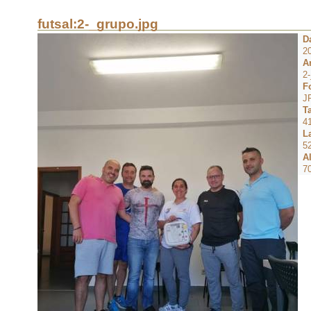
futsal:2-_grupo.jpg
Da
2
A
2-
F
J
T
4
L
5
Al
7