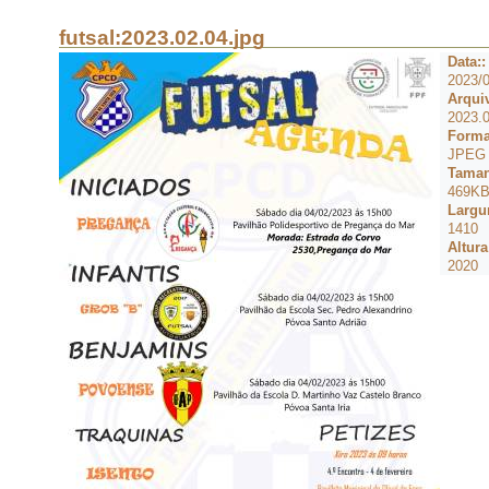
futsal:2023.02.04.jpg
Data::
2023/0
Arquiv
2023.0
Forma
JPEG
Taman
469K
Largur
1410
Altura
2020