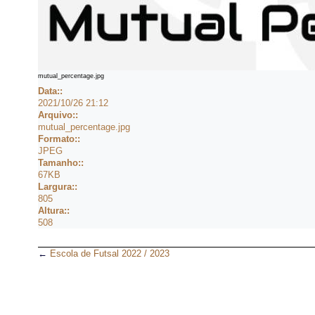
mutual_percentage.jpg
Data::
2021/10/26 21:12
Arquivo::
mutual_percentage.jpg
Formato::
JPEG
Tamanho::
67KB
Largura::
805
Altura::
508
←
Escola de Futsal 2022 / 2023