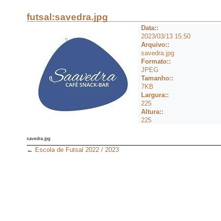
futsal:savedra.jpg
Data::
2023/03/13 15:50
Arquivo::
savedra.jpg
Formato::
JPEG
Tamanho::
7KB
Largura::
225
Altura::
225
savedra.jpg
←
Escola de Futsal 2022 / 2023