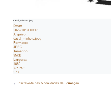
casal_minhoto.jpeg
Data::
2022/10/31 09:13
Arquivo::
casal_minhoto.jpeg
Formato::
JPEG
Tamanho::
95KB
Largura::
1080
Altura::
570
←
Inscreve-te nas Modalidades de Formação