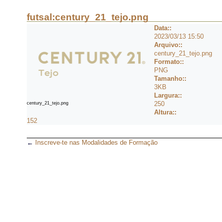
futsal:century_21_tejo.png
Data::
2023/03/13 15:50
Arquivo::
century_21_tejo.png
Formato::
PNG
Tamanho::
3KB
Largura::
250
century_21_tejo.png
Altura::
152
←
Inscreve-te nas Modalidades de Formação