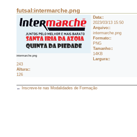
futsal:intermarche.png
Data::
2023/03/13 15:50
Arquivo::
intermarche.png
Formato::
PNG
Tamanho::
14KB
intermarche.png
Largura::
243
Altura::
126
←
Inscreve-te nas Modalidades de Formação