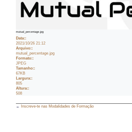
mutual_percentage.jpg
Data::
2021/10/26 21:12
Arquivo::
mutual_percentage.jpg
Formato::
JPEG
Tamanho::
67KB
Largura::
805
Altura::
508
←
Inscreve-te nas Modalidades de Formação