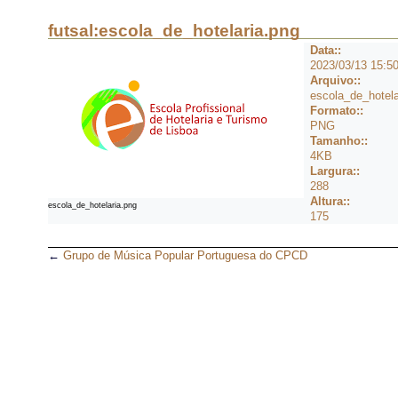
futsal:escola_de_hotelaria.png
Data::
2023/03/13 15:5
Arquivo::
escola_de_hotela
Formato::
PNG
Tamanho::
4KB
Largura::
288
Altura::
escola_de_hotelaria.png
175
←
Grupo de Música Popular Portuguesa do CPCD