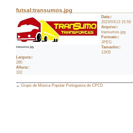
futsal:transumos.jpg
Data::
2023/03/13 15:50
Arquivo::
transumos.jpg
Formato::
JPEG
Tamanho::
transumos.jpg
12KB
Largura::
280
Altura::
102
←
Grupo de Música Popular Portuguesa do CPCD