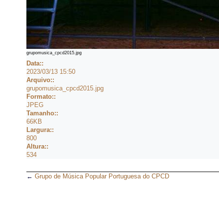
grupomusica_cpcd2015.jpg
Data::
2023/03/13 15:50
Arquivo::
grupomusica_cpcd2015.jpg
Formato::
JPEG
Tamanho::
66KB
Largura::
800
Altura::
534
←
Grupo de Música Popular Portuguesa do CPCD