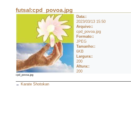
futsal:cpd_povoa.jpg
Data::
2023/03/13 15:50
Arquivo::
cpd_povoa.jpg
Formato::
JPEG
Tamanho::
6KB
Largura::
200
Altura::
200
cpd_povoa.jpg
←
Karate Shotokan