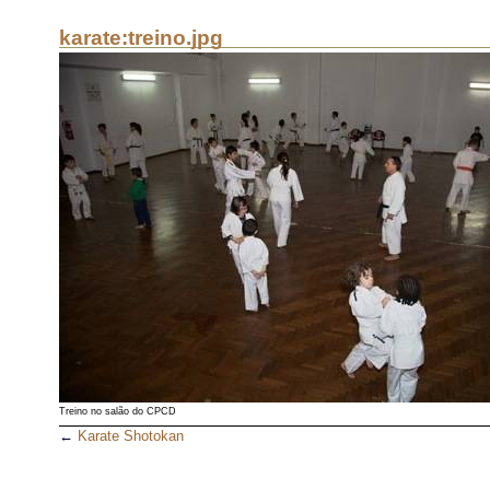
karate:treino.jpg
Treino no salão do CPCD
←
Karate Shotokan