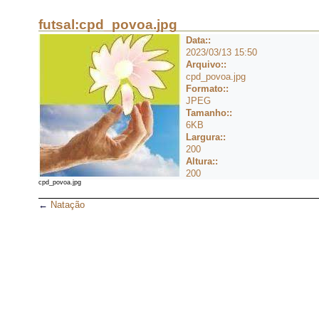
futsal:cpd_povoa.jpg
Data::
2023/03/13 15:50
Arquivo::
cpd_povoa.jpg
Formato::
JPEG
Tamanho::
6KB
Largura::
200
Altura::
200
cpd_povoa.jpg
←
Natação