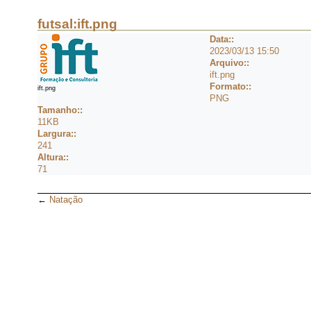
futsal:ift.png
Data::
2023/03/13 15:50
Arquivo::
ift.png
Formato::
ift.png
PNG
Tamanho::
11KB
Largura::
241
Altura::
71
←
Natação