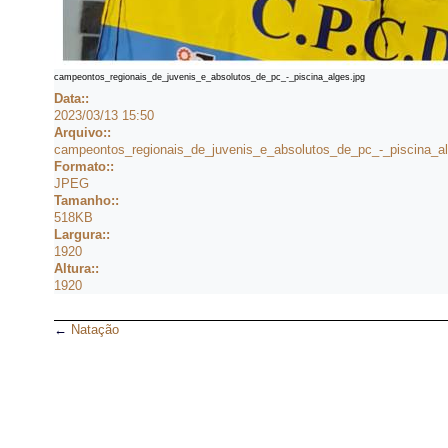
campeontos_regionais_de_juvenis_e_absolutos_de_pc_-_piscina_alges.jpg
Data::
2023/03/13 15:50
Arquivo::
campeontos_regionais_de_juvenis_e_absolutos_de_pc_-_piscina_al
Formato::
JPEG
Tamanho::
518KB
Largura::
1920
Altura::
1920
←
Natação