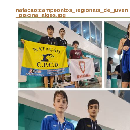
natacao:campeontos_regionais_de_juven
_piscina_alges.jpg