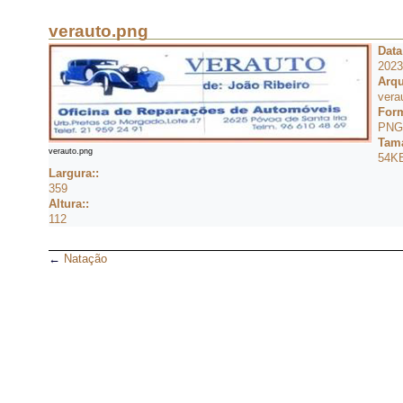
verauto.png
Data
2023
Arqu
vera
Form
PNG
Tam
verauto.png
54K
Largura::
359
Altura::
112
←
Natação