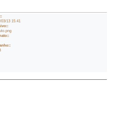
::
/03/13 15:41
ivo::
uto.png
ato::
anho::
B