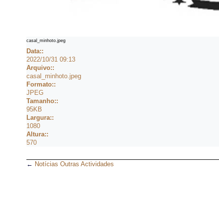
casal_minhoto.jpeg
Data::
2022/10/31 09:13
Arquivo::
casal_minhoto.jpeg
Formato::
JPEG
Tamanho::
95KB
Largura::
1080
Altura::
570
←
Notícias Outras Actividades