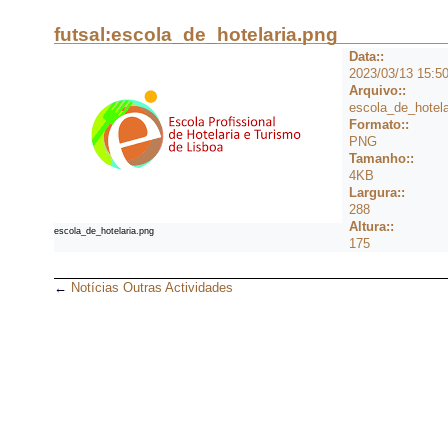
futsal:escola_de_hotelaria.png
Data::
2023/03/13 15:5
Arquivo::
escola_de_hotela
Formato::
PNG
Tamanho::
4KB
Largura::
288
Altura::
escola_de_hotelaria.png
175
←
Notícias Outras Actividades