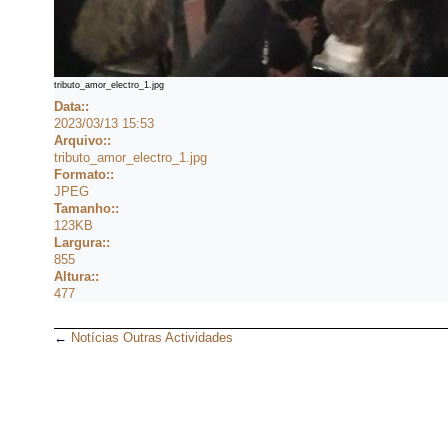
tributo_amor_electro_1.jpg
Data::
2023/03/13 15:53
Arquivo::
tributo_amor_electro_1.jpg
Formato::
JPEG
Tamanho::
123KB
Largura::
855
Altura::
477
←
Notícias Outras Actividades