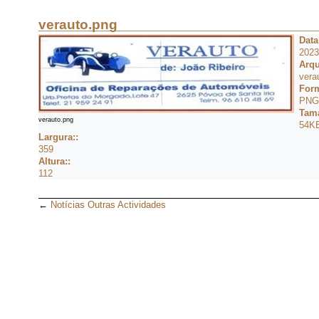
verauto.png
Data
2023
Arqu
vera
Form
PNG
Tam
verauto.png
54K
Largura::
359
Altura::
112
←
Notícias Outras Actividades