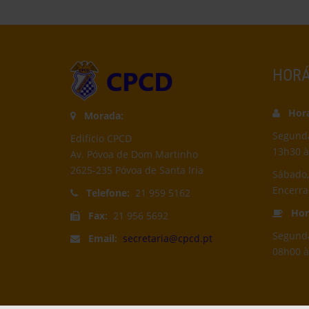
HORÁ
Horár
Morada:
Segunda-
Edifício CPCD
13h30 à
Av. Póvoa de Dom Martinho
2625-235 Póvoa de Santa Iria
Sábado,
Encerr
Telefone:
21 959 5162
Horá
Fax:
21 956 5692
Segunda
Email:
secretaria@cpcd.pt
08h00 à