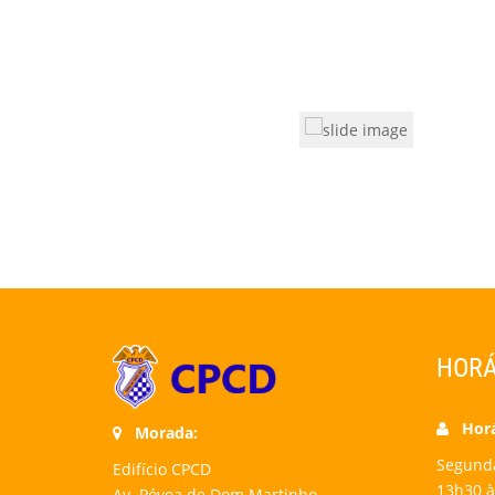
HORÁ
Horár
Morada:
Segunda-
Edifício CPCD
13h30 à
Av. Póvoa de Dom Martinho