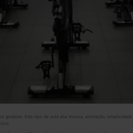
nos ginásios. Este tipo de aula alia música, animação, simplicid
ício.