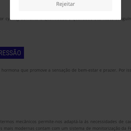
Rejeitar
 cycling aumenta a quantidade e qualidade dos vasos sanguíne
PRESSÃO
, hormona que promove a sensação de bem-estar e prazer. Por isso,
m termos mecânicos permite-nos adaptá-la ás necessidades de cad
alas mais modernas contam com um sistema de monitorização da F