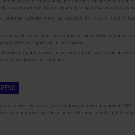
ismo indoor, que Não é nada mais que um exercício aeróbio ao som d
s a maior parte de nós em alguma fase da nossa vida já utilizamo
cano Jonathan Golderg entre as décadas de 1980 e 1990 é bas
o realizado ao ar livre, mas numa bicicleta estática, por isso
em por diversas superfícies e inclinações.
u até mesmo para os mais experientes praticantes, não devem 
no bastante dinâmico e exigente.
 PESO
utos e isso leva a um gasto calórico de aproximadamente 600 kca
 simular percursos, com aspetos diferentes de dificuldade o que f