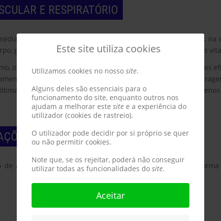
SCULAR E RESPIRATÓRIO
média e alta intensidade, vai proporcionar grandes benefícios na
Este site utiliza cookies
po, gerando um fluxo de energia intenso, em prol das funções vit
o, os pulmões conseguem receber o oxigênio de maneira mais efic
Utilizamos cookies no nosso
site
.
beamento eficaz do coração ajuda a minimizar o risco de paragen
Alguns deles são essenciais para o
a ótima maneira de fortalecer o sistema imunológico, ficando menos
funcionamento do site, enquanto outros nos
ajudam a melhorar este
site
e a experiência do
utilizador (cookies de rastreio).
LAÇÕES
O utilizador pode decidir por si próprio se quer
ou não permitir cookies.
Note que, se os rejeitar, poderá não conseguir
de aliviar o impacto nas articulações e, se realizado de forma
utilizar todas as funcionalidades do
site
.
Aceitar