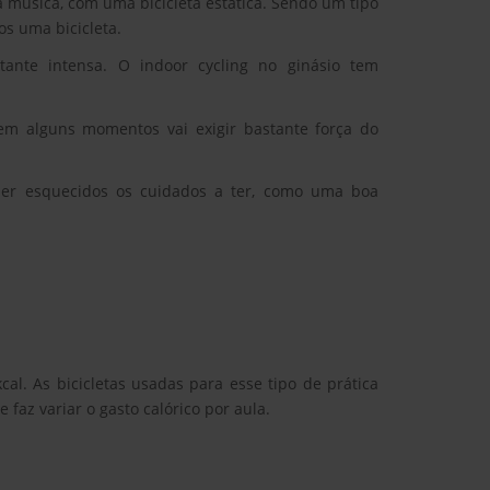
a música, com uma bicicleta estática. Sendo um tipo
s uma bicicleta.
tante intensa. O indoor cycling no ginásio tem
, em alguns momentos vai exigir bastante força do
ser esquecidos os cuidados a ter, como uma boa
l. As bicicletas usadas para esse tipo de prática
az variar o gasto calórico por aula.