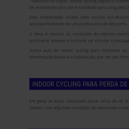
Traduzido do inglês, indoor cycling significa cicl
de movimento que não é novidade para ninguém, poi
Esta modalidade criada pelo ciclista sul-afri
acompanhamento de um profissional do desporto.
A ideia é simular as condições do mesmo exercíci
praticante, porque o instrutor vai simular a passag
Numa aula de indoor cycling para iniciantes o
alimentação prévia e a hidratação, por ser um trei
INDOOR CYCLING PARA PERDA DE
Em geral as aulas costumam durar cerca de 45 min
contam com algumas variações de velocidade e podem