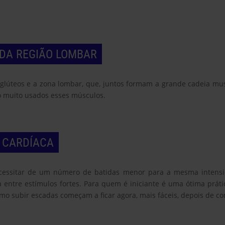
 DA REGIÃO LOMBAR
 glúteos e a zona lombar, que, juntos formam a grande cadeia musc
ão muito usados esses músculos.
 CARDÍACA
cessitar de um número de batidas menor para a mesma intensida
ntre estímulos fortes. Para quem é iniciante é uma ótima prátic
mo subir escadas começam a ficar agora, mais fáceis, depois de co