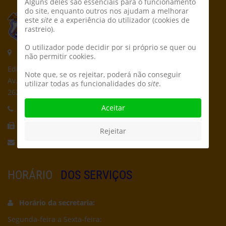
Alguns deles são essenciais para o funcionamento
do site, enquanto outros nos ajudam a melhorar
este
site
e a experiência do utilizador (cookies de
rastreio).
O utilizador pode decidir por si próprio se quer ou
Morada:
não permitir cookies.
Edifício CPCD
Note que, se os rejeitar, poderá não conseguir
Av. Póvoa de Dom Martinho
utilizar todas as funcionalidades do
site
.
2625-235 Póvoa de Santa Iria
Aceitar
Telefone:
21 959 5162
Fax:
21 956 5692
Rejeitar
Email:
secretaria@cpcd.pt
HORÁRIO
DOS SERVIÇOS
Horário da secretaria:
Segunda-feira a Sexta-feira: