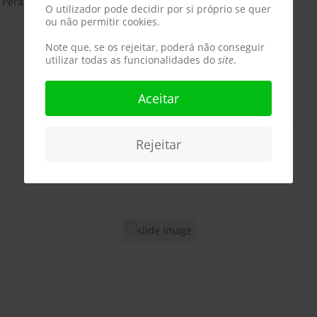
é Peralta, treinador no CPCD desde 1999.
O utilizador pode decidir por si próprio se quer
ou não permitir cookies.
Note que, se os rejeitar, poderá não conseguir
utilizar todas as funcionalidades do
site
.
Aceitar
Rejeitar