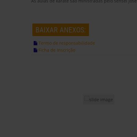
As aulas de karate são ministradas pelo sensei Jos
BAIXAR ANEXOS:
Termo de responsabilidade
Ficha de Inscrição