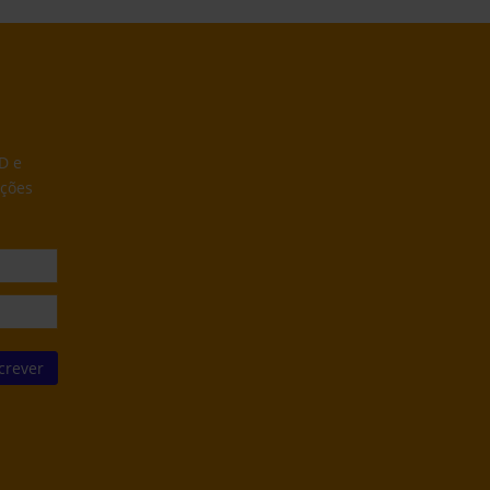
D e
ações