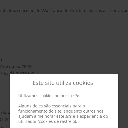
nta Iria, concelho de Vila Franca de Xira, tem abertas as renovaçõ
CD
 €2 de quota CPCD
0 + €3 de quota CPCD
Este site utiliza cookies
Utilizamos cookies no nosso
site
.
Alguns deles são essenciais para o
funcionamento do site, enquanto outros nos
 laranja.
ajudam a melhorar este
site
e a experiência do
rior.
utilizador (cookies de rastreio).