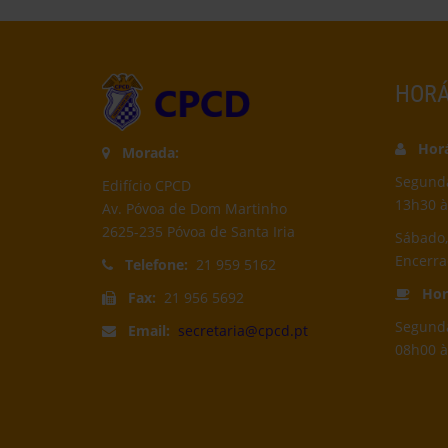
HORÁ
Horár
Morada:
Segunda-
Edifício CPCD
13h30 à
Av. Póvoa de Dom Martinho
2625-235 Póvoa de Santa Iria
Sábado,
Encerr
Telefone:
21 959 5162
Horá
Fax:
21 956 5692
Segunda
Email:
secretaria@cpcd.pt
08h00 à