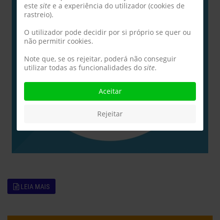
este
site
e a experiência do utilizador (cookies de
rastreio).
O utilizador pode decidir por si próprio se quer ou
não permitir cookies.
Note que, se os rejeitar, poderá não conseguir
utilizar todas as funcionalidades do
site
.
Aceitar
Rejeitar
LEIA MAIS