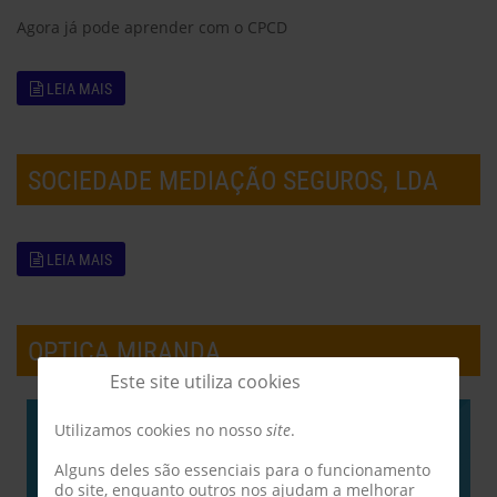
Agora já pode aprender com o CPCD
LEIA MAIS
SOCIEDADE MEDIAÇÃO SEGUROS, LDA
LEIA MAIS
OPTICA MIRANDA
Este site utiliza cookies
Utilizamos cookies no nosso
site
.
Alguns deles são essenciais para o funcionamento
do site, enquanto outros nos ajudam a melhorar