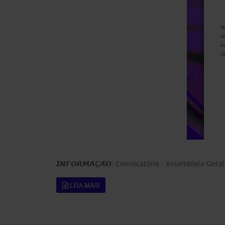
𝙄𝙉𝙁𝙊𝙍𝙈𝘼𝘾̧𝘼̃𝙊:
Convocatória - Assembleia Geral
LEIA MAIS