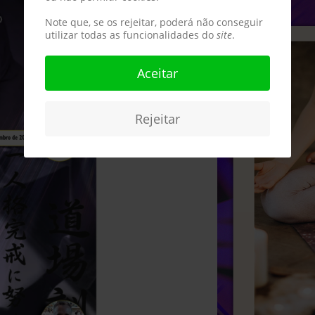
Note que, se os rejeitar, poderá não conseguir
utilizar todas as funcionalidades do
site
.
Aceitar
Rejeitar