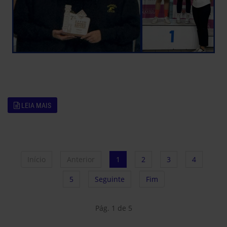
LEIA MAIS
Início
Anterior
1
2
3
4
5
Seguinte
Fim
Pág. 1 de 5