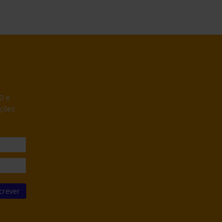
D e
ações