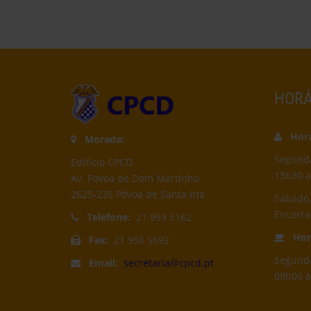
HORÁ
Horár
Morada:
Segunda-
Edifício CPCD
13h30 à
Av. Póvoa de Dom Martinho
2625-235 Póvoa de Santa Iria
Sábado,
Encerr
Telefone:
21 959 5162
Horá
Fax:
21 956 5692
Segunda
Email:
secretaria@cpcd.pt
08h00 à