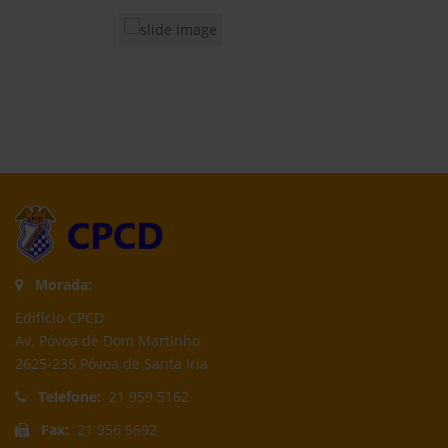
Morada:
Edifício CPCD
Av. Póvoa de Dom Martinho
2625-235 Póvoa de Santa Iria
Telefone:
21 959 5162
Fax:
21 956 5692