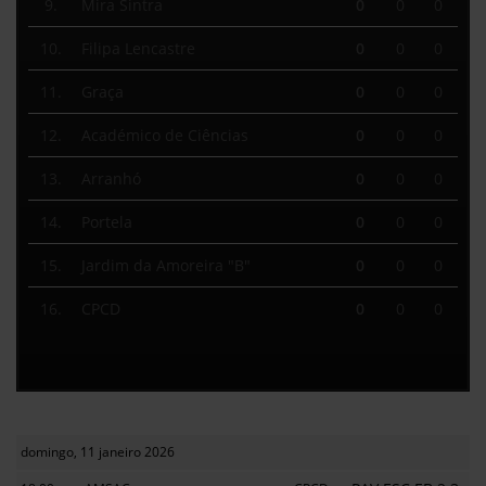
9.
Mira Sintra
0
0
0
10.
Filipa Lencastre
0
0
0
11.
Graça
0
0
0
12.
Académico de Ciências
0
0
0
13.
Arranhó
0
0
0
14.
Portela
0
0
0
15.
Jardim da Amoreira "B"
0
0
0
16.
CPCD
0
0
0
domingo, 11 janeiro 2026