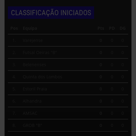
CLASSIFICAÇÃO INICIADOS
Pos
Equipa
Pts
PD
DG
1.
Varejense
0
0
0
2.
Futsal Oeiras "B"
0
0
0
3.
Belenenses
0
0
0
4.
Quinta dos Lombos
0
0
0
5.
Estoril Praia
0
0
0
6.
Alhandra
0
0
0
7.
AMSAC
0
0
0
8.
GROB "B"
0
0
0