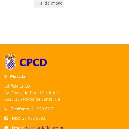
Morada:
Edifício CPCD
Av. Póvoa de Dom Martinho
2625-235 Póvoa de Santa Iria
Telefone:
21 959 5162
Fax:
21 956 5692
Email:
secretaria@cpcd.pt