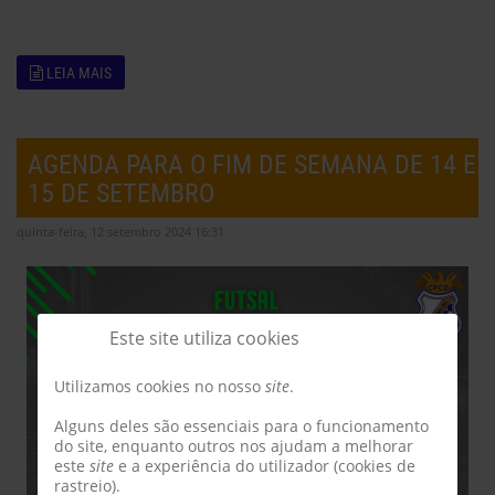
LEIA MAIS
AGENDA PARA O FIM DE SEMANA DE 14 E
15 DE SETEMBRO
quinta-feira, 12 setembro 2024 16:31
Este site utiliza cookies
Utilizamos cookies no nosso
site
.
Alguns deles são essenciais para o funcionamento
do site, enquanto outros nos ajudam a melhorar
este
site
e a experiência do utilizador (cookies de
rastreio).