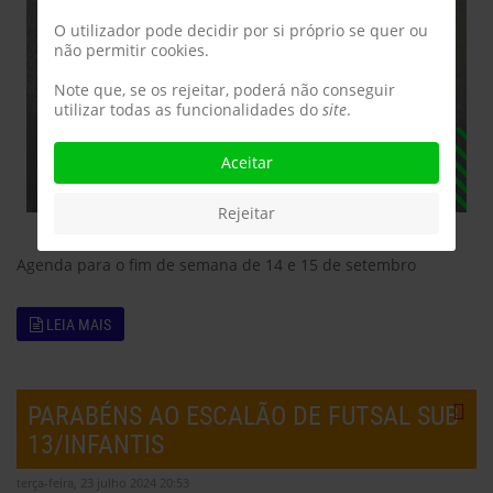
O utilizador pode decidir por si próprio se quer ou
não permitir cookies.
Note que, se os rejeitar, poderá não conseguir
utilizar todas as funcionalidades do
site
.
Aceitar
Rejeitar
Agenda para o fim de semana de 14 e 15 de setembro
LEIA MAIS
PARABÉNS AO ESCALÃO DE FUTSAL SUB
13/INFANTIS
terça-feira, 23 julho 2024 20:53