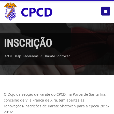
INSCRIÇÃO
Activ. Desp. Federadas
Karate Shotokan
O Dojo da secção de karaté do CPCD, na Póvoa de Santa Iria,
concelho de Vila Franca de Xira, tem abertas as
renovações/inscrições de Karate Shotokan para a época 2015-
2016: